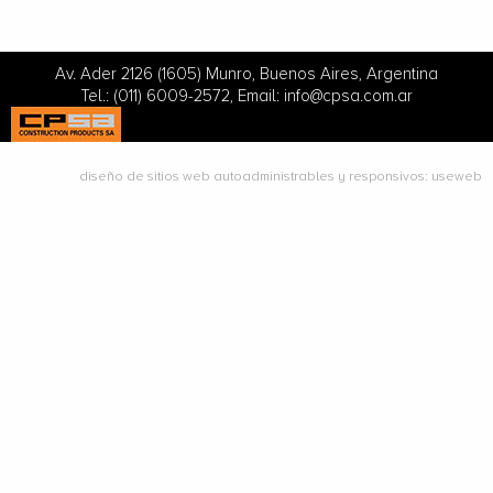
Av. Ader 2126 (1605) Munro, Buenos Aires, Argentina
Tel.: (011) 6009-2572, Email:
info@cpsa.com.ar
diseño de sitios web autoadministrables y responsivos: useweb