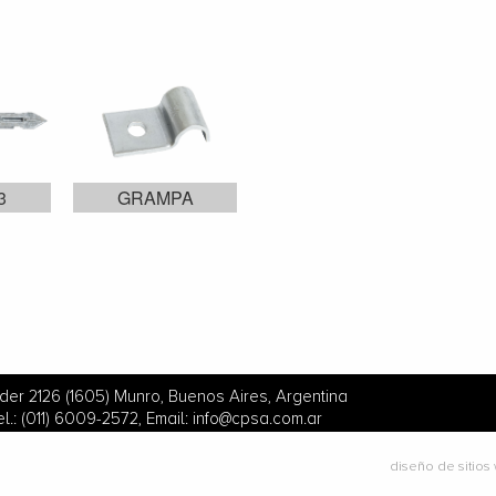
3
GRAMPA
Ader 2126 (1605) Munro, Buenos Aires, Argentina
el.: (011) 6009-2572, Email:
info@cpsa.com.ar
diseño de sitios