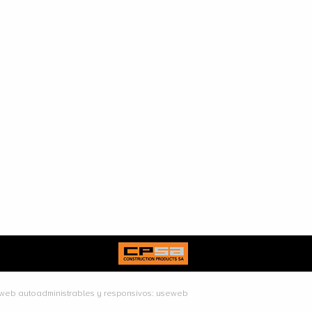
 web autoadministrables y responsivos: useweb